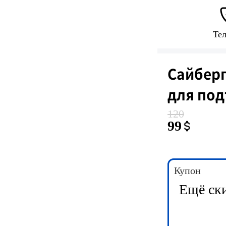
Те
Сайберп
для под
120
99
Купон
Ещё ск