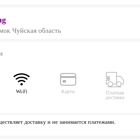
ag
мок Чуйская область
и
Wi-Fi
Карты
Платная
доставка
ществляет доставку и не занимается платежами.