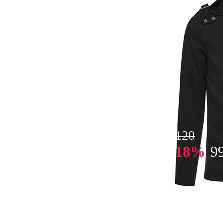
120
18%
9