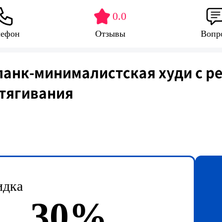
0.0
лефон
Отзывы
Вопр
анк-минималистская худи с р
тягивания
идка
30%