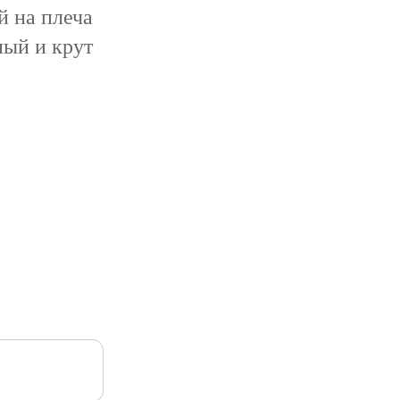
й на плеча
ный и крут