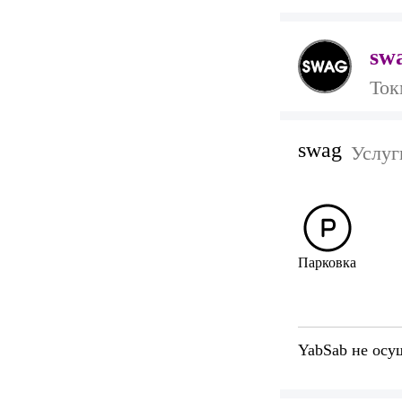
sw
Ток
swag
Услуг
Парковка
YabSab не осу